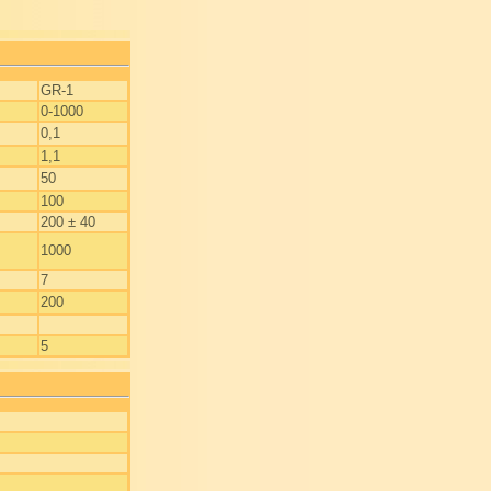
GR-1
0-1000
0,1
1,1
50
100
200 ± 40
1000
7
200
5