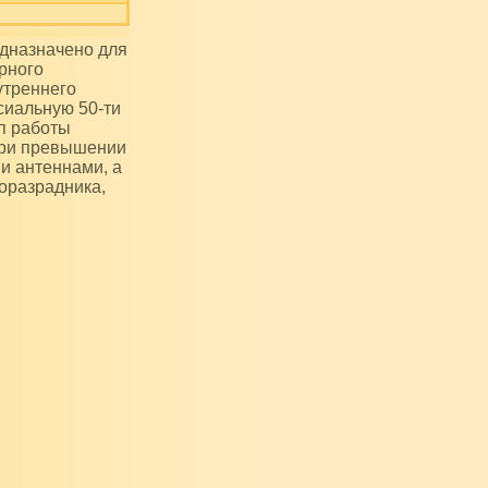
рного
утреннего
сиальную 50-ти
п работы
при превышении
ми антеннами, а
зоразрадника,