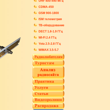
UHF 400-490 МГц
CDMA-450
GSM 900-1800
ISM телеметрия
ТВ-оборудование
DECT 1.8-1.9 ГГц
WI-FI 2.4 ГГц
Yota 2.5-2.8 ГГц
WiMAX 3.5-5.7