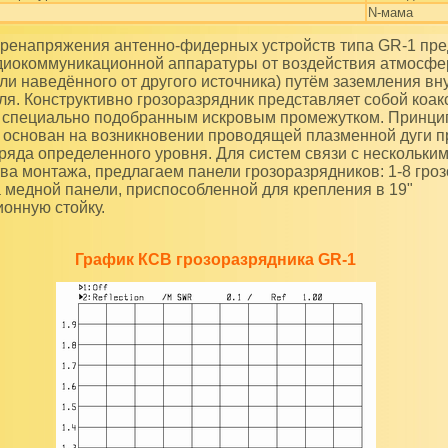
N-мама
диокоммуникационной аппаратуры от воздействия атмосфе
или наведённого от другого источника) путём заземления вн
ля. Конструктивно грозоразрядник представляет собой коак
 специально подобранным искровым промежутком. Принци
 основан на возникновении проводящей плазменной дуги 
зряда определенного уровня. Для систем связи с нескольки
тва монтажа, предлагаем панели грозоразрядников: 1-8 гро
 медной панели, приспособленной для крепления в 19"
онную стойку.
График КСВ грозоразрядника GR-1