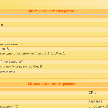
Электрические характеристики
Гц
напряжение, B
ние, В
выходного напряжения (при dU/dt=1КВ/мкс),
", не более, пФ
сть при Rнагрузки=50
Ом
, Вт
мого тока
Механические характеристики
GR-1
0,2
85x37x37
мператур, °С
от -30 до +50