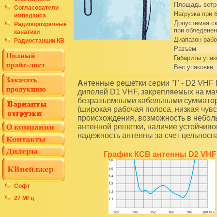
Площадь ветр
Согласователи
Нагрузка при 
импеданса
Допустимая ск
Радиопрозрачные
при обледенен
канатики
Диапазон рабо
Радиостанции КВ
Разъем
Габариты упак
Вес упаковки, 
Антенные решетки серии "I" - D2 VHF I и D4 VHF I состоят соответственно из 2-х и 4-х
диполей D1 VHF, закрепляемых на м
безразъемными кабельными сумматора
(широкая рабочая полоса, низкая чу
происхождения, возможность в небол
антенной решетки, наличие устойчив
надежность антенны за счет цельносп
График КСВ антенны D2 VHF 
Софт
27 МГц