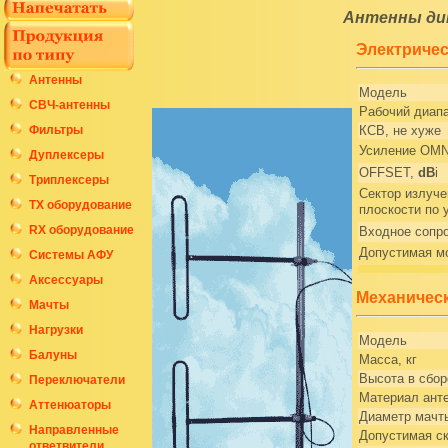
Антенны дип
Электричес
Антенны
Модель
СВЧ-антенны
Рабочий диапа
Фильтры
КСВ, не хуже
Усиление OMN
Дуплексеры
OFFSET,
dB
i
Триплексеры
Сектор излуче
ТХ оборудование
плоскости по 
RX оборудование
Входное сопр
Допустимая м
Системы АФУ
Аксессуары
Механическ
Мачты
Нагрузки
Модель
Балуны
Масса, кг
Высота в сбор
Переключатели
Материал ант
Аттенюаторы
Диаметр мачт
Направленные
Допустимая ск
ответвители