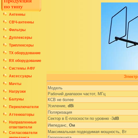
Антенны
СВЧ-антенны
Фильтры
Дуплексеры
Триплексеры
ТХ оборудование
RX оборудование
Системы АФУ
Аксессуары
Электр
Мачты
Модель
Нагрузки
Рабочий диапазон частот, МГц
Балуны
КСВ не более
Усиление,
dB
i
Переключатели
Поляризация
Аттенюаторы
Сектор в Е-плоскости по уровню -3
dB
Направленные
Импеданс,
Ом
ответвители
Максимальная подводимая мощность, Вт
Согласователи
Грозозащита
импеданса