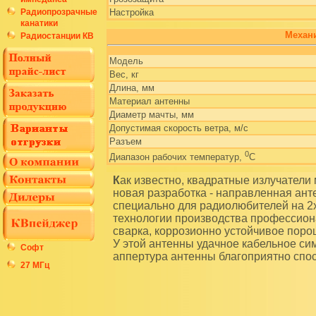
Радиопрозрачные
Настройка
канатики
Механи
Радиостанции КВ
Модель
Вес, кг
Длина, мм
Материал антенны
Диаметр мачты, мм
Допустимая скорость ветра, м/с
Разъем
0
Диапазон рабочих температур,
C
Как известно, квадратные излучатели менее восприимчивы к электрическим шумам. Наша
новая разработка - направленная ант
специально для радиолюбителей на 2
технологии производства профессион
сварка, коррозионно устойчивое поро
У этой антенны удачное кабельное си
Софт
аппертура антенны благоприятно спо
27 МГц