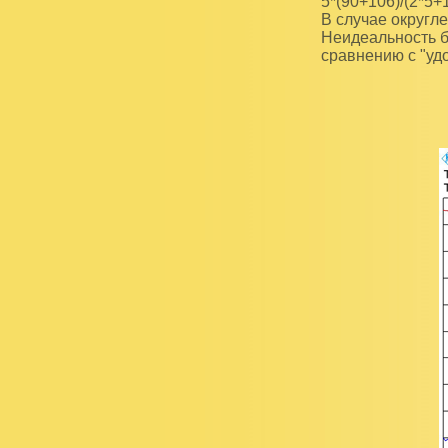
5*(90+106)/(2*5+1
В случае округл
Неидеальность б
сравнению с "уд