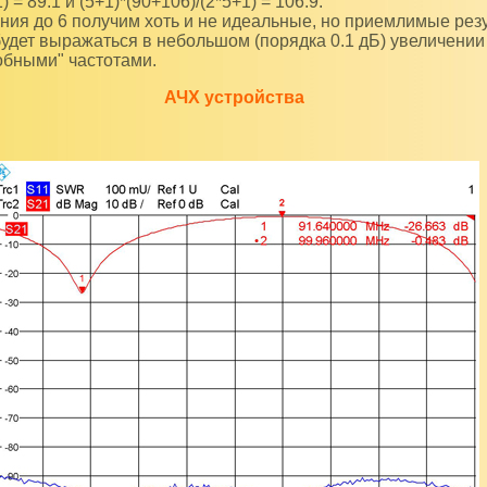
) = 89.1 и (5+1)*(90+106)/(2*5+1) = 106.9.
ения до 6 получим хоть и не идеальные, но приемлимые рез
удет выражаться в небольшом (порядка 0.1 дБ) увеличении
обными" частотами.
АЧХ устройства