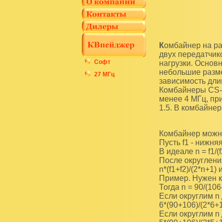
Комбайнер на разности хода (Stretch Line Combiner) предназначен для сложения сигналов
двух передатчик
Софт
нагрузки. Основ
небольшие разме
27 МГц
зависимость дли
Комбайнеры CS-2
менее 4 МГц, пр
1.5. В комбайнер
Комбайнер можно 
Пусть f1 - нижня
В идеале n = f1/(
После округлени
n*(f1+f2)/(2*n+1) 
Пример. Нужен к
Тогда n = 90/(106
Если округлим n 
6*(90+106)/(2*6+1
Если округлим n 