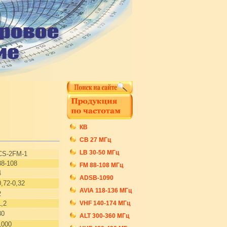
КВ
СB 27 МГц
LB 30-50 МГц
CS-2FM-1
88-108
FM 88-108 МГц
4
ADSB-1090
0,72-0,32
AVIA 118-136 МГц
2
VHF 140-174 МГц
1,2
30
ALT 300-360 МГц
1000