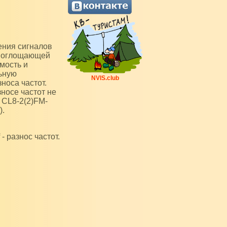
и поглощающей
мость и
ьную
NVIS.club
носа частот.
носе частот не
 CL8-2(2)FM-
).
- разнос частот.