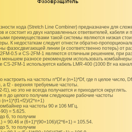
ов и состоит из двух направленных ответвителей, кабеля 
ными преимуществами такой системы являются низкая стои
ры. К недостаткам следует отнести обратно-пропорционал
ны фазосдвигающей линии (и соответственно потерь) от раз
FM-0.5 и CS-2FM-1 являются отличным решением, при раз
и меньшем разносе рекомендуем использовать комбайнеры
е CS-2FM-1 используется кабель LMR-400 (1000 Вт на канал
настроить на частоты n*Df и (n+1)*Df, где n целое число, Df 
я, а f2 - верхняя требуемые частоты.
f2-f1), но это не всегда получается и приходится округлять.
я n до целого получим следующие рабочие частоты
и (n+1)*(f1+f2)/(2*n+1)
омбайнер на частоты 90 и 106 МГц.
-90) = 5.625.
до 6, то получим
) = 90.46 и (6+1)*(90+106)/(2*6+1) = 105.54.
до 5, то получим