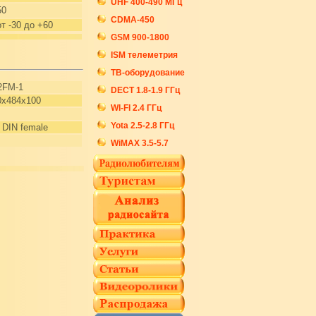
UHF 400-490 МГц
50
CDMA-450
от -30 до +60
GSM 900-1800
ISM телеметрия
ТВ-оборудование
2FM-1
DECT 1.8-1.9 ГГц
0x484x100
WI-FI 2.4 ГГц
Yota 2.5-2.8 ГГц
 DIN female
WiMAX 3.5-5.7