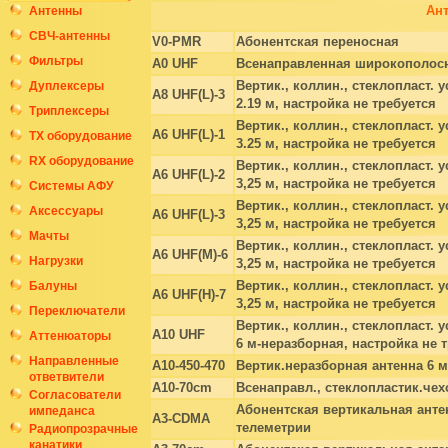
Ан
Антенны
СВЧ-антенны
V0-PMR
Абонентская переносная
Фильтры
A0 UHF
Всенаправленная широкополосн
Вертик., коллин., стеклопласт. 
Дуплексеры
A8 UHF(L)-3
2.19 м, настройка не требуется
Триплексеры
Вертик., коллин., стеклопласт. 
A6 UHF(L)-1
ТХ оборудование
3.25 м, настройка не требуется
RX оборудование
Вертик., коллин., стеклопласт. 
A6 UHF(L)-2
3,25 м, настройка не требуется
Системы АФУ
Вертик., коллин., стеклопласт. 
Аксессуары
A6 UHF(L)-3
3,25 м, настройка не требуется
Мачты
Вертик., коллин., стеклопласт. 
A6 UHF(M)-6
Нагрузки
3,25 м, настройка не требуется
Вертик., коллин., стеклопласт. 
Балуны
A6 UHF(H)-7
3,25 м, настройка не требуется
Переключатели
Вертик., коллин., стеклопласт. 
A10 UHF
Аттенюаторы
6 м-неразборная, настройка не 
Направленные
A10-450-470
Вертик.неразборная антенна 6 м
ответвители
A10-70cm
Всенаправл., стеклопластик.чех
Согласователи
Абонентская вертикальная анте
импеданса
A3-CDMA
телеметрии
Радиопрозрачные
канатики