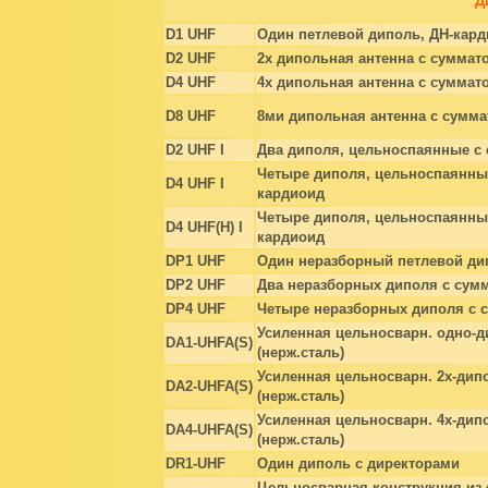
Д
D1 UHF
Один петлевой диполь, ДН-кар
D2 UHF
2х дипольная антенна с суммат
D4 UHF
4х дипольная антенна с суммат
D8 UHF
8ми дипольная антенна с сумма
D2 UHF I
Два диполя, цельноспаянные с
Четыре диполя, цельноспаянны
D4 UHF I
кардиоид
Четыре диполя, цельноспаянны
D4 UHF(H) I
кардиоид
DP1 UHF
Один неразборный петлевой ди
DP2 UHF
Два неразборных диполя с сум
DP4 UHF
Четыре неразборных диполя с 
Усиленная цельносварн. одно-
DA1-UHFA(S)
(нерж.сталь)
Усиленная цельносварн. 2х-дип
DA2-UHFA(S)
(нерж.сталь)
Усиленная цельносварн. 4х-дип
DA4-UHFA(S)
(нерж.сталь)
DR1-UHF
Один диполь с директорами
Цельносварная конструкция из 