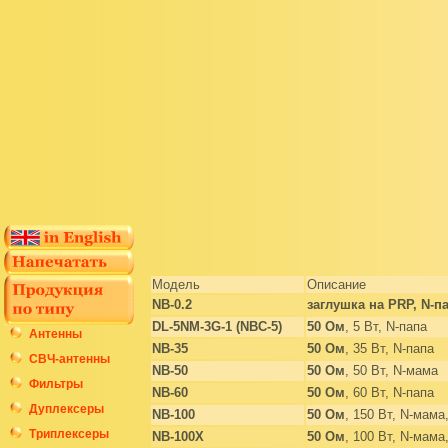
Модель
Описание
NB-0.2
заглушка на PRP, N-п
DL-5NM-3G-1 (NBC-5)
50
Ом
, 5 Вт, N-папа
Антенны
NB-35
50
Ом
, 35 Вт, N-папа
СВЧ-антенны
NB-50
50
Ом
, 50 Вт, N-мама
Фильтры
NB-60
50
Ом
, 60 Вт, N-папа
Дуплексеры
NB-100
50
Ом
, 150 Вт, N-мама
Триплексеры
NB-100X
50
Ом
, 100 Вт, N-мам