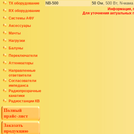
NB-500
50
Ом
, 500 Вт, N-мама
ТХ оборудование
Информация, п
RX оборудование
Для уточнения актуальных 
Системы АФУ
Аксессуары
Мачты
Нагрузки
Балуны
Переключатели
Аттенюаторы
Направленные
ответвители
Согласователи
импеданса
Радиопрозрачные
канатики
Радиостанции КВ