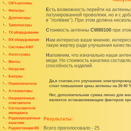
СВЧ-антенны
Есть возможность перейти на антенный канатик, выполненный не только из стальной
Фильтры
латунированной проволоки, но и с доб
Дуплексеры
в "полёвке"). При этом должна неско
Триплексеры
Cтоимость антенны
CW80100
при этом
ТХ оборудование
Нам интересно ваше мнение, интересна статистика ответов. Готов ли наш покупатель на
RX оборудование
такую жертву ради улучшения качеств
Системы АФУ
Аксессуары
Напомним, что изначально наши антенны производились из антенного канатика из чистой
меди. Но стоимость канатика составлял
Мачты
способность изделий.
Нагрузки
Балуны
Да,я считаю,что улучшение электропрово
Переключатели
стоит повышения цены антенны на 20-40 
Аттенюаторы
Нет, дополнительная сумма лично для ме
Направленные
является останавливающим фактором при
ответвители
Согласователи
импеданса
Радиопрозрачные
Результаты:
канатики
Всего проголосовало - 25
Радиостанции КВ