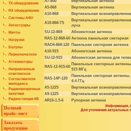
A7-800
Вертикальная антенна
ТХ оборудование
A5-868
Вертикальная антенна
RX оборудование
A10-868
Вертикальная всенаправленна
Системы АФУ
Вертикальная всенаправленна
A10-868-T5
Аксессуары
луча
SU-12-869
Абонентская антенна
Мачты
RAS-12-868-60
Антенна панельная секторная
Нагрузки
RAO4-868-120
Панельная секторная антенна
Балуны
A10-915
Абонентская антенна
Переключатели
SU-12-915
Абонентская антенна для теле
Аттенюаторы
Панельные секторные антенны
RAS-12-915-60
Направленные
915 МГц
ответвители
Панельная секторная антенны 
RAS-14P-120
Согласователи
4.4 ГГц
импеданса
A5-1225
Вертикальная всенаправленна
Радиопрозрачные
канатики
A9-1225
Вертикальная всенаправленна
Радиостанции КВ
AR16-1.5-6
Рупорная антенна
Информация, п
Для уточнения актуальных 