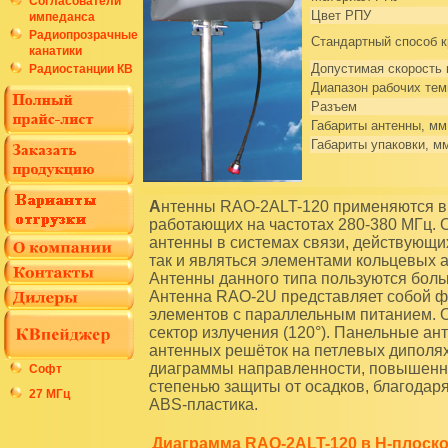
Согласователи
Цвет РПУ
импеданса
Радиопрозрачные
Стандартный способ 
канатики
Допустимая скорость 
Радиостанции КВ
Диапазон рабочих тем
Разъем
Габариты антенны, мм
Габариты упаковки, м
Антенны RAO-2ALT-120 применяются в качестве приемо-передающих системах связи,
работающих на частотах 280-380 МГц. 
антенны в системах связи, действующи
так и являться элементами кольцевых 
Антенны данного типа пользуются бол
Антенна RAO-2U представляет собой ф
элементов с параллельным питанием. 
сектор излучения (120°). Панельные ан
антенных решёток на петлевых дипол
диаграммы направленности, повышенны
Софт
степенью защиты от осадков, благодар
27 МГц
ABS-пластика.
Диаграмма RAO-2ALT-120 в Н-плоск