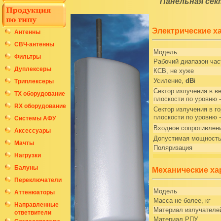
Панельная сек
Электрические х
Антенны
СВЧ-антенны
Модель
Фильтры
Рабочий диапазон час
Дуплексеры
КСВ, не хуже
Усиление,
dB
i
Триплексеры
Сектор излучения в в
ТХ оборудование
плоскости по уровню 
RX оборудование
Сектор излучения в г
плоскости по уровню 
Системы АФУ
Входное сопротивлен
Аксессуары
Допустимая мощность
Мачты
Поляризация
Нагрузки
Балуны
Механические ха
Переключатели
Модель
Аттенюаторы
Масса не более, кг
Направленные
Материал излучателе
ответвители
Материал РПУ