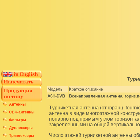
Турн
Модель
Краткое описание
A6H-DVB
Всенаправленная антенна, гориз.п
Антенны
Турникетная антенна (от франц. tourniquet — турникет, вертящаяся крестовина), сложная
СВЧ-антенны
антенна в виде многоэтажной констру
попарно под прямым углом горизонт
Фильтры
закрепленными на общей вертикально
Дуплексеры
Число этажей турникетной антенны обычно от 1 до нескольких десятков. Вибраторы каждой
Триплексеры