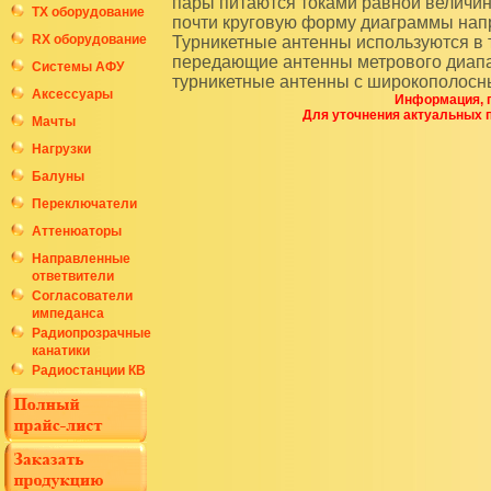
пары питаются токами равной величин
ТХ оборудование
почти круговую форму диаграммы напра
RX оборудование
Турникетные антенны используются в
передающие антенны метрового диапа
Системы АФУ
турникетные антенны с широкополосн
Аксессуары
Информация, п
Для уточнения актуальных 
Мачты
Нагрузки
Балуны
Переключатели
Аттенюаторы
Направленные
ответвители
Согласователи
импеданса
Радиопрозрачные
канатики
Радиостанции КВ