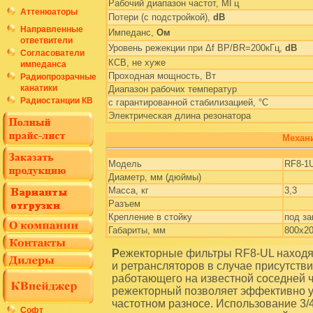
Рабочий диапазон частот, МГц
Аттенюаторы
Потери (с подстройкой),
dB
Направленные
Импеданс,
Ом
ответвители
Уровень режекции при Δf BP/BR=200кГц,
dB
Согласователи
КСВ, не хуже
импеданса
Проходная мощность, Вт
Радиопрозрачные
канатики
Диапазон рабочих температур
Радиостанции КВ
с гарантированной стабилизацией, °С
Электрическая длина резонатора
Механи
Модель
RF8-1
Диаметр, мм (дюймы)
Масса, кг
3,3
Разъем
Крепление в стойку
под за
Габариты, мм
800х2
Режекторные фильтры RF8-UL находят свое применение в цепи приемников радиостанций
и ретрансляторов в случае присутств
работающего на известной соседней ч
режекторный позволяет эффективно у
частотном разносе. Использование 3/
Софт