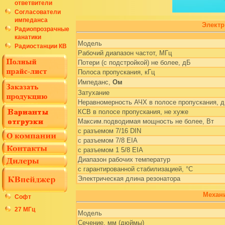
ответвители
Согласователи
импеданса
Электр
Радиопрозрачные
канатики
Модель
Радиостанции КВ
Рабочий диапазон частот, МГц
Потери (с подстройкой) не более, дБ
Полоса пропускания, кГц
Импеданс,
Ом
Затухание
Неравномерность АЧХ в полосе пропускания, 
КСВ в полосе пропускания, не хуже
Максим.подводимая мощность не более, Вт
с разъемом 7/16 DIN
с разъемом 7/8 EIA
с разъемом 1 5/8 EIA
Диапазон рабочих температур
с гарантированной стабилизацией, °С
Электрическая длина резонатора
Механи
Софт
27 МГц
Модель
Сечение, мм (дюймы)