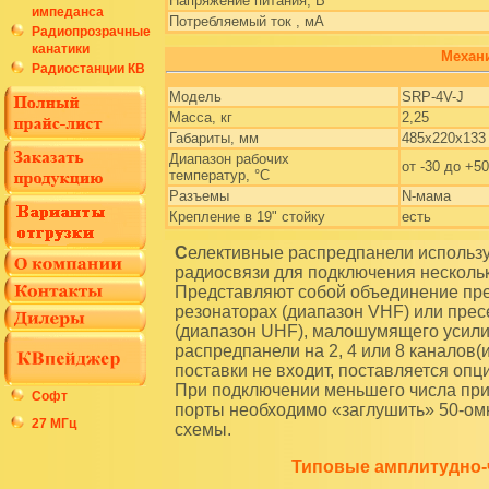
Напряжение питания, В
импеданса
Потребляемый ток , мА
Радиопрозрачные
канатики
Механи
Радиостанции КВ
Модель
SRP-4V-J
Масса, кг
2,25
Габариты, мм
485х220х133
Диапазон рабочих
от -30 до +50
температур, °С
Разъемы
N-мама
Крепление в 19" стойку
есть
Селективные распредпанели используются в многоканальных системах подвижной
радиосвязи для подключения нескольк
Представляют собой объединение пре
резонаторах (диапазон VHF) или прес
(диапазон UHF), малошумящего усил
распредпанели на 2, 4 или 8 каналов(
поставки не входит, поставляется опц
При подключении меньшего числа при
Софт
порты необходимо «заглушить» 50-ом
27 МГц
схемы.
Типовые амплитудно-