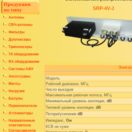
SRP-4V-J
Антенны
СВЧ-антенны
Фильтры
Дуплексеры
Триплексеры
ТХ оборудование
RX оборудование
Электр
Системы АФУ
Аксессуары
Модель
Мачты
Рабочий диапазон, МГц
Число выходов
Нагрузки
Максимальная рабочая полоса, МГц
Балуны
Минимальный уровень изоляции,
dB
Переключатели
Типовой уровень изоляции,
dB
Аттенюаторы
Потери/усиление
dB
Импеданс,
Ом
Направленные
ответвители
КСВ не хуже
Согласователи