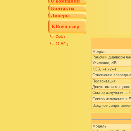
Софт
27 МГц
Модель
Рабочий диапазон ча
Усиление,
dB
i
КСВ, не хуже
Отношение вперед/н
Поляризация
Допустимая мощност
Сектор излучения в H
Сектор излучения в E
Входное сопротивле
Модель