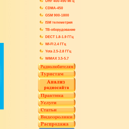
UHF 400-490 МГц
CDMA-450
GSM 900-1800
ISM телеметрия
ТВ-оборудование
DECT 1.8-1.9 ГГц
WI-FI 2.4 ГГц
Yota 2.5-2.8 ГГц
WiMAX 3.5-5.7