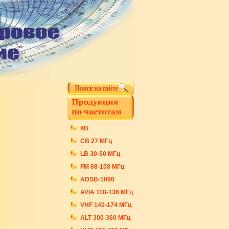
КВ
СB 27 МГц
LB 30-50 МГц
FM 88-108 МГц
ADSB-1090
AVIA 118-136 МГц
VHF 140-174 МГц
ALT 300-360 МГц