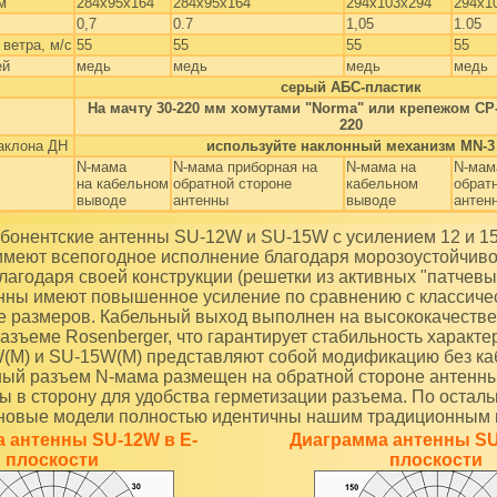
м
284х95х164
284х95х164
294х103х294
294х1
0,7
0.7
1,05
1.05
ветра, м/с
55
55
55
55
ей
медь
медь
медь
медь
серый АБС-пластик
На мачту 30-220 мм хомутами "Norma" или крепежом СР-
220
аклона ДН
используйте наклонный механизм MN-3
N-мама
N-мама приборная на
N-мама на
N-мам
на кабельном
обратной стороне
кабельном
обрат
выводе
антенны
выводе
антен
имеют всепогодное исполнение благодаря морозоустойчиво
лагодаря своей конструкции (решетки из активных "патчевы
нны имеют повышенное усиление по сравнению с классиче
е размеров. Кабельный выход выполнен на высококачеств
азъеме Rosenberger, что гарантирует стабильность характе
(M) и SU-15W(M) представляют собой модификацию без ка
ный разъем N-мама размещен на обратной стороне антенн
 в сторону для удобства герметизации разъема. По остал
 новые модели полностью идентичны нашим традиционным 
 антенны SU-12W в Е-
Диаграмма антенны SU
плоскости
плоскости