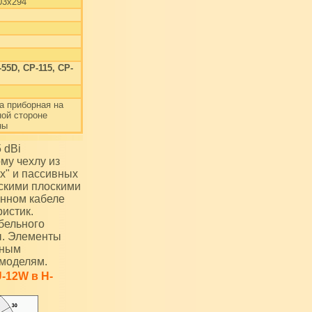
03х294
55D, CP-115, CP-
а приборная на
ной стороне
ны
му чехлу из
х" и пассивных
скими плоскими
енном кабеле
ристик.
бельного
ы. Элементы
ьным
моделям.
-12W в H-