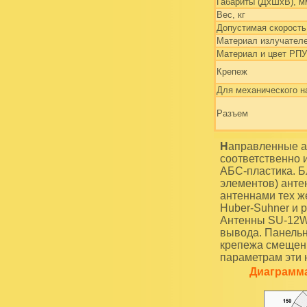
Габариты (ДхШхВ), м
Вес, кг
Допустимая скорость 
Материал излучател
Материал и цвет РПУ
Крепеж
Для механического н
Разъем
Направленные абонентские антенны SU-12W и SU-15W с усилением 12 и 15 dBi
соответственно 
АБС-пластика. Б
элементов) анте
антеннами тех ж
Huber-Suhner и р
Антенны SU-12W
вывода. Панель
крепежа смещены
параметрам эти
Диаграмма