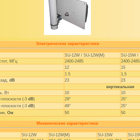
Электрические характеристики
SU-12W / SU-12W(M)
SU-15W /
стот, МГц
2400-2485
2400-2485
12
15
1.5
1,5
азад,
dB
23
23
вертикальная
ь, Вт
10
10
-плоскости (-3
dB
)
29°
25°
-плоскости (-3
dB
)
49°
25°
ние,
Ом
50
50
Механические характеристики
SU-12W
SU-12W(M)
SU-15W
SU-15