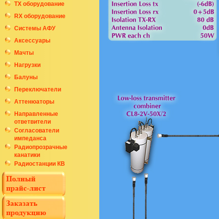
ТХ оборудование
RX оборудование
Системы АФУ
Аксессуары
Мачты
Нагрузки
Балуны
Переключатели
Аттенюаторы
Направленные
ответвители
Согласователи
импеданса
Радиопрозрачные
канатики
Радиостанции КВ