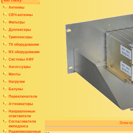
Антенны
СВЧ-антенны
Фильтры
Дуплексеры
Триплексеры
ТХ оборудование
RX оборудование
Системы АФУ
Аксессуары
Мачты
Нагрузки
Балуны
Переключатели
Аттенюаторы
Направленные
ответвители
Согласователи
Электр
импеданса
Радиопрозрачные