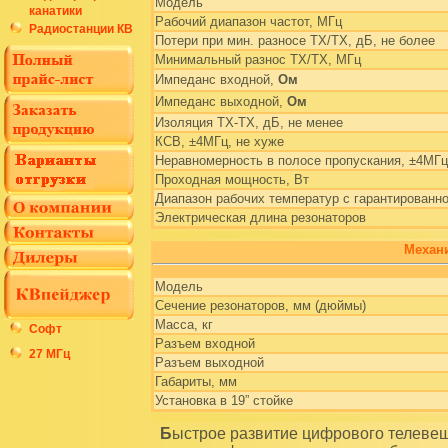
Модель
канатики
Рабочий диапазон частот, МГц
Радиостанции КВ
Потери при мин. разносе ТХ/TX, дБ, не более
Минимальный разнос TX/TX, МГц
Импеданс входной,
Ом
Импеданс выходной,
Ом
Изоляция ТХ-ТХ, дБ, не менее
КСВ, ±4MГц, не хуже
Неравномерность в полосе пропускания, ±4MГц
Проходная мощность, Вт
Диапазон рабочих температур с гарантированно
Электрическая длина резонаторов
Механи
Модель
Сечение резонаторов, мм (дюймы)
Масса, кг
Софт
Разъем входной
27 МГц
Разъем выходной
Габариты, мм
Установка в 19” стойке
Быстрое развитие цифрового телевещания и модернизация передающих центров,включая