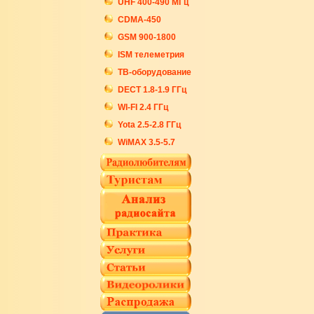
UHF 400-490 МГц
CDMA-450
GSM 900-1800
ISM телеметрия
ТВ-оборудование
DECT 1.8-1.9 ГГц
WI-FI 2.4 ГГц
Yota 2.5-2.8 ГГц
WiMAX 3.5-5.7