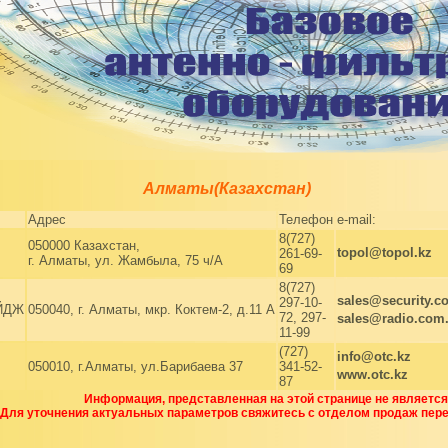
Алматы(Казахстан)
Адрес
Телефон
e-mail:
8(727)
050000 Казахстан,
topol@topol.kz
261-69-
г. Алматы, ул. Жамбыла, 75 ч/А
69
8(727)
sales@security.c
297-10-
ЙДЖ
050040, г. Алматы, мкр. Коктем-2, д.11 А
72, 297-
sales@radio.com
11-99
(727)
info@otc.kz
050010, г.Алматы, ул.Барибаева 37
341-52-
www.otc.kz
87
Информация, представленная на этой странице не являетс
Для уточнения актуальных параметров свяжитесь с отделом продаж пер