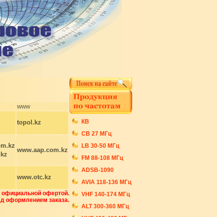
www
КВ
topol.kz
СB 27 МГц
om.kz
LB 30-50 МГц
www.aap.com.kz
.kz
FM 88-108 МГц
ADSB-1090
www.otc.kz
AVIA 118-136 МГц
я официальной офертой.
VHF 140-174 МГц
ед оформлением заказа.
ALT 300-360 МГц