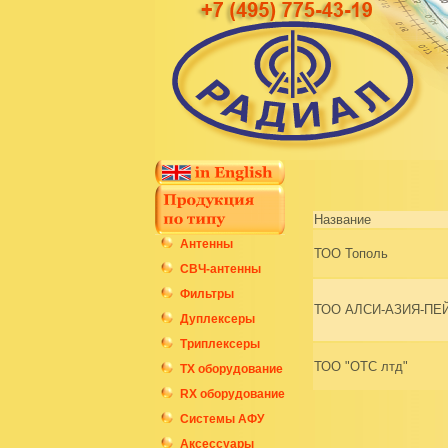
Название
Антенны
ТОО Тополь
СВЧ-антенны
Фильтры
ТОО АЛСИ-АЗИЯ-ПЕ
Дуплексеры
Триплексеры
ТОО "ОТС лтд"
ТХ оборудование
RX оборудование
Системы АФУ
Аксессуары