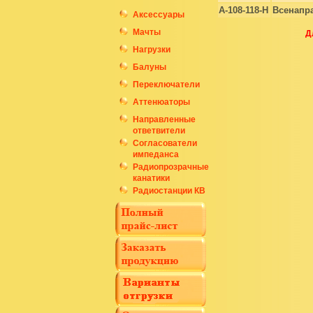
A-108-118-H
Всенапра
Аксессуары
Мачты
Д
Нагрузки
Балуны
Переключатели
Аттенюаторы
Направленные
ответвители
Согласователи
импеданса
Радиопрозрачные
канатики
Радиостанции КВ