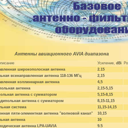
Антенны авиационного AVIA диапазона
описание
Усиление,
dB
i
Ро
авленная широкополосная антенна
2.15
ьная всенаправленная антенна 118-136 МГц
2,15
авленная коллинеарная антенна
4,5
польная антенна
2,15-5,15
польная антенна с сумматором
5,15-8,15
-дипольная антенна с сумматором
8,15-11,15
льная система
11,15-14,15
нная пяти-элементная антенна "волновой канал"
10,15
льная антенна
10
иодическая антенна LPA-UAVIA
9.5