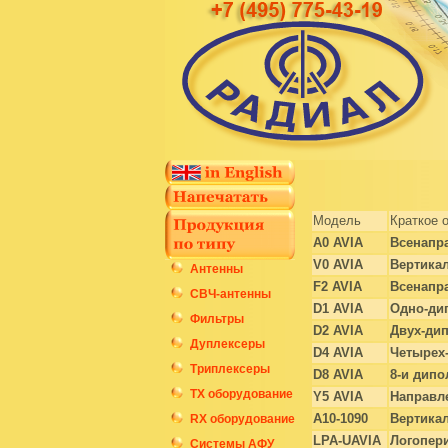
Модель
Краткое 
A0 AVIA
Всенапр
V0 AVIA
Вертикал
Антенны
F2 AVIA
Всенапр
СВЧ-антенны
D1 AVIA
Одно-ди
Фильтры
D2 AVIA
Двух-ди
Дуплексеры
D4 AVIA
Четырех
Триплексеры
D8 AVIA
8-и дипо
ТХ оборудование
Y5 AVIA
Направле
A10-1090
Вертика
RX оборудование
LPA-UAVIA
Логопер
Системы АФУ