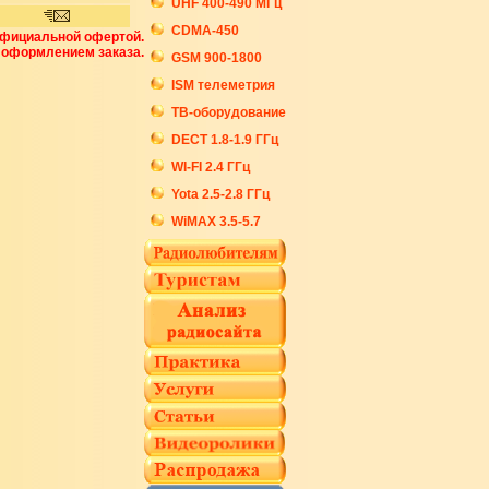
UHF 400-490 МГц
CDMA-450
официальной офертой.
 оформлением заказа.
GSM 900-1800
ISM телеметрия
ТВ-оборудование
DECT 1.8-1.9 ГГц
WI-FI 2.4 ГГц
Yota 2.5-2.8 ГГц
WiMAX 3.5-5.7