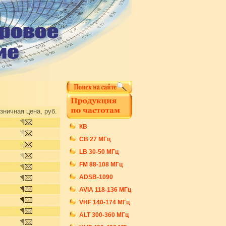
зничная цена, руб.
КВ
СB 27 МГц
LB 30-50 МГц
FM 88-108 МГц
ADSB-1090
AVIA 118-136 МГц
VHF 140-174 МГц
ALT 300-360 МГц