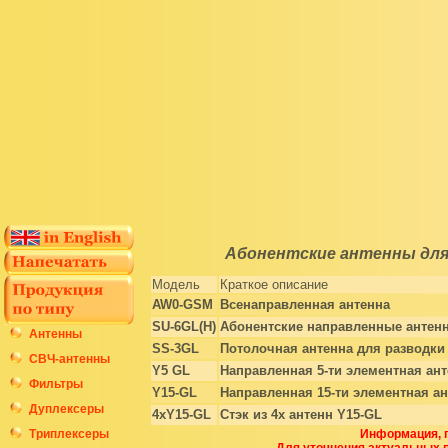
Абонентские антенны для
Модель
Краткое описание
AW0-GSM
Всенаправленная антенна
SU-6GL(H)
Абонентские направленные антен
Антенны
SS-3GL
Потолочная антенна для разводки
СВЧ-антенны
Y5 GL
Направленная 5-ти элементная ан
Фильтры
Y15-GL
Направленная 15-ти элементная а
Дуплексеры
4xY15-GL
Стэк из 4х антенн Y15-GL
Триплексеры
Информация, п