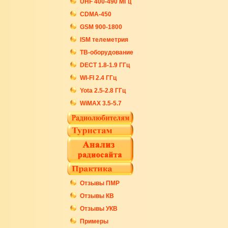
UHF 400-490 МГц
CDMA-450
GSM 900-1800
ISM телеметрия
ТВ-оборудование
DECT 1.8-1.9 ГГц
WI-FI 2.4 ГГц
Yota 2.5-2.8 ГГц
WiMAX 3.5-5.7
Отзывы ПМР
Отзывы КВ
Отзывы УКВ
Примеры