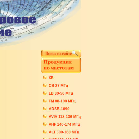
КВ
СB 27 МГц
LB 30-50 МГц
FM 88-108 МГц
ADSB-1090
AVIA 118-136 МГц
VHF 140-174 МГц
ALT 300-360 МГц