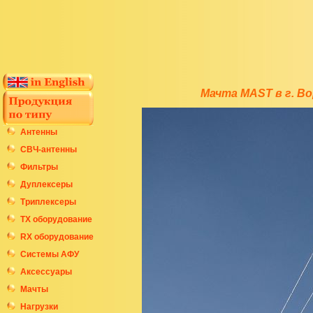
Мачта MAST в г. В
Антенны
СВЧ-антенны
Фильтры
Дуплексеры
Триплексеры
ТХ оборудование
RX оборудование
Системы АФУ
Аксессуары
Мачты
Нагрузки