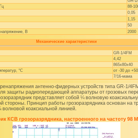
GR-1
Гц
88-10
0,05
1,15
50
напряжение, B
2000
Механические характеристики
GR-1/4FM
4,42
865х80х40
мператур, °С
от -30 до +50
7/16-мама
для защиты радиопередающей аппаратуры от грозовых пер
розоразрядник представляет собой ¼ волновую коаксиальн
ой стороны. Принцип работы грозоразрядника основан на 
 волновой коаксиальной линией.
ик КСВ грозоразрядника, настроенного на частоту 98 М