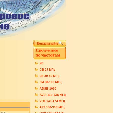
КВ
СB 27 МГц
LB 30-50 МГц
FM 88-108 МГц
ADSB-1090
AVIA 118-136 МГц
VHF 140-174 МГц
ALT 300-360 МГц