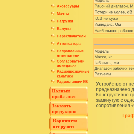
Модель
Рабочий диапазон, М
Аксессуары
Потери не более,
dB
Мачты
КСВ не хуже
Нагрузки
Импеданс,
Ом
Балуны
Наибольшее рабочее 
Переключатели
Аттенюаторы
Направленные
Модель
ответвители
Масса, кг
Согласователи
Габариты, мм
импеданса
Диапазон рабочих те
Радиопрозрачные
Разъемы
канатики
Радиостанции КВ
Устройство от перенапряжения антенно-фидерных устройств типа GR-1/4FM
предназначено 
Конструктивно г
замкнутую с одн
сопротивления ¼
Граф