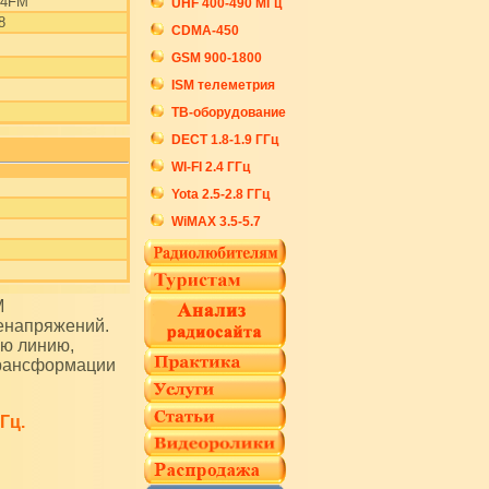
/4FM
UHF 400-490 МГц
8
CDMA-450
GSM 900-1800
ISM телеметрия
ТВ-оборудование
DECT 1.8-1.9 ГГц
WI-FI 2.4 ГГц
Yota 2.5-2.8 ГГц
WiMAX 3.5-5.7
енапряжений.
ую линию,
трансформации
Гц.