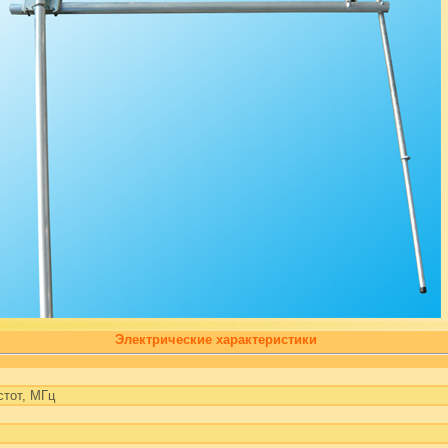
Электрические характеристики
стот, МГц