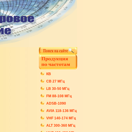
КВ
СB 27 МГц
LB 30-50 МГц
FM 88-108 МГц
ADSB-1090
AVIA 118-136 МГц
VHF 140-174 МГц
ALT 300-360 МГц