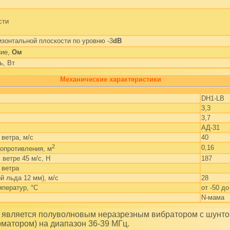
сти
изонтальной плоскости по уровню -3
dB
ние,
Ом
ь, Вт
Механические характеристики
DH1-LB
3,3
3,7
АД-31
ветра, м/с
40
2
0,16
опротивления, м
 ветре 45 м/с, Н
187
 ветра
й льда 12 мм), м/с
28
мператур, °С
от -50 до
N-мама
матором) на диапазон 36-39 МГц.