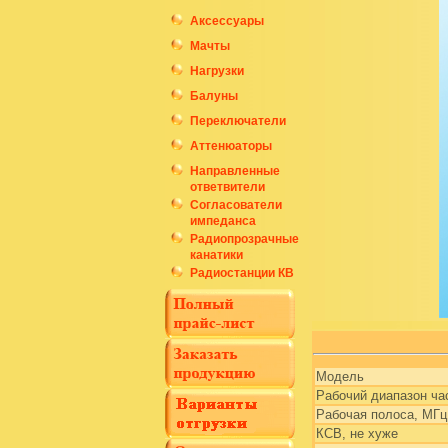
Аксессуары
Мачты
Нагрузки
Балуны
Переключатели
Аттенюаторы
Направленные
ответвители
Согласователи
импеданса
Радиопрозрачные
канатики
Радиостанции КВ
Модель
Рабочий диапазон ча
Рабочая полоса, МГц
КСВ, не хуже