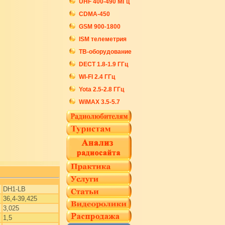
UHF 400-490 МГц
CDMA-450
GSM 900-1800
ISM телеметрия
ТВ-оборудование
DECT 1.8-1.9 ГГц
WI-FI 2.4 ГГц
Yota 2.5-2.8 ГГц
WiMAX 3.5-5.7
DH1-LB
36,4-39,425
3,025
1,5