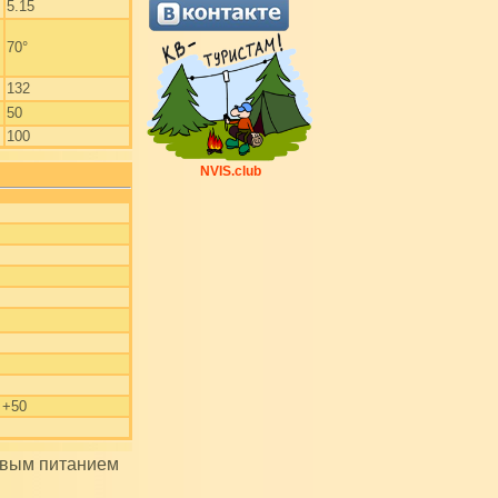
5.15
70°
132
50
100
NVIS.club
 +50