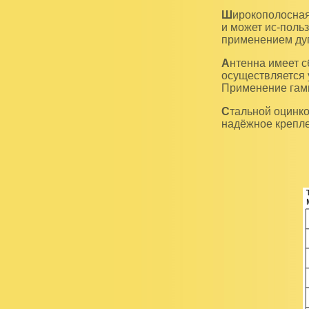
Широкополосная антенна DH-1LB предназначена для организации дуплексной радиосвязи
и может ис-польз
применением ду
Антенна имеет сборно-разборную конструкцию и полностью заземлена. Настройка
осуществляется 
Применение гамм
Стальной оцинкованный крепежный узел усиленной конструкции КР-65 обеспечивает
надёжное крепле