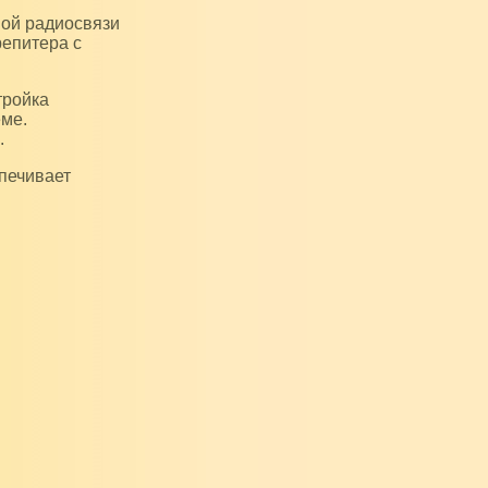
репитера с
еме.
.