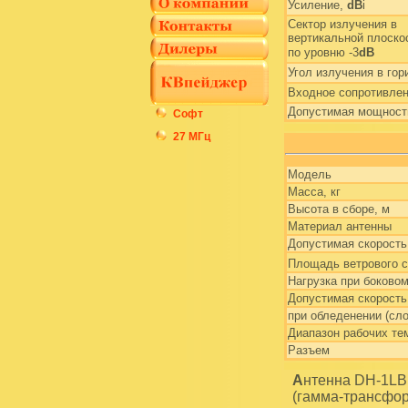
Усиление,
dB
i
Сектор излучения в
вертикальной плоско
по уровню -3
dB
Угол излучения в гор
Входное сопротивле
Допустимая мощност
Софт
27 МГц
Модель
Масса, кг
Высота в сборе, м
Материал антенны
Допустимая скорость 
Площадь ветрового с
Нагрузка при боковом
Допустимая скорость
при обледенении (сло
Диапазон рабочих те
Разъем
Антенна DH-1LB является полуволновым неразрезным вибратором с шунтовым питанием
(гамма-трансфор