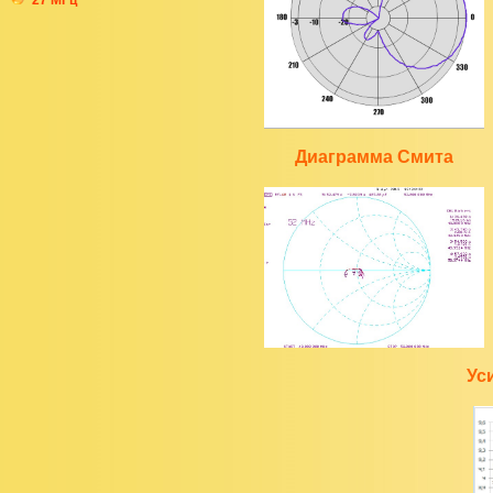
27 МГц
Диаграмма Смита
Ус