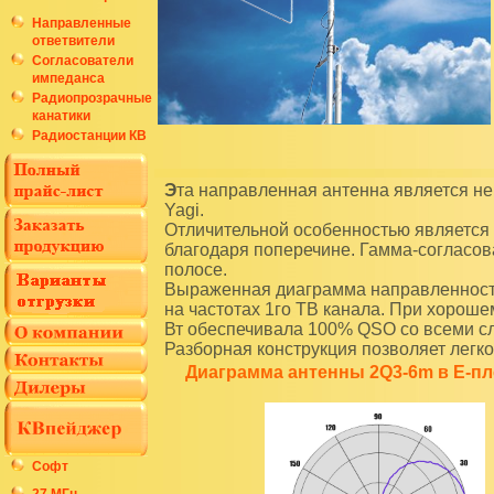
Направленные
ответвители
Согласователи
импеданса
Радиопрозрачные
канатики
Радиостанции КВ
Эта направленная антенна является неким гибридом между традиционным Cubical Quad и стэком из
Yagi.
Отличительной особенностью является
благодаря поперечине. Гамма-согласов
полосе.
Выраженная диаграмма направленности
на частотах 1го ТВ канала. При хорош
Вт обеспечивала 100% QSO со всеми 
Разборная конструкция позволяет легко
Диаграмма антенны 2Q3-6m в Е-пл
Софт