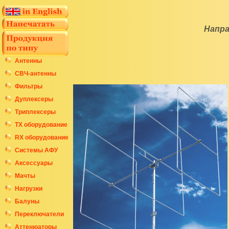
Напра
Антенны
СВЧ-антенны
Фильтры
Дуплексеры
Триплексеры
ТХ оборудование
RX оборудование
Системы АФУ
Аксессуары
Мачты
Нагрузки
Балуны
Переключатели
Аттенюаторы