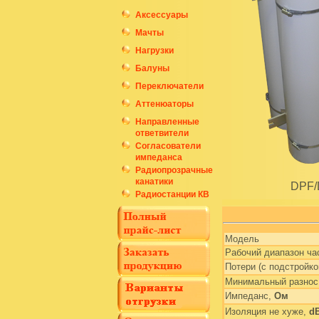
Аксессуары
Мачты
Нагрузки
Балуны
Переключатели
Аттенюаторы
Направленные
ответвители
Согласователи
импеданса
Радиопрозрачные
канатики
DPF/
Радиостанции КВ
Модель
Рабочий диапазон ча
Потери (с подстройко
Минимальный разнос
Импеданс,
Ом
Изоляция не хуже,
d