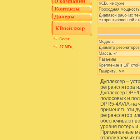
КСВ, не хуже
Проходная мощность
Диапазон рабочих те
с гарантированной ст
Софт
Модель
27 МГц
Диаметр резонаторов
Масса, кг
Разъемы
Крепление в 19" стой
Габариты, мм
Дуплексер – устройство, обеспечивающее дуплексный режим работы на одну антенну
ретранслятора и
Дуплексер DPF/D
полосовых и пол
DPR5-4AVIA-на ч
применять эти д
ретранслятор ил
обеспечивают во
уровня потерь и 
Примененные мет
отапливаемых по