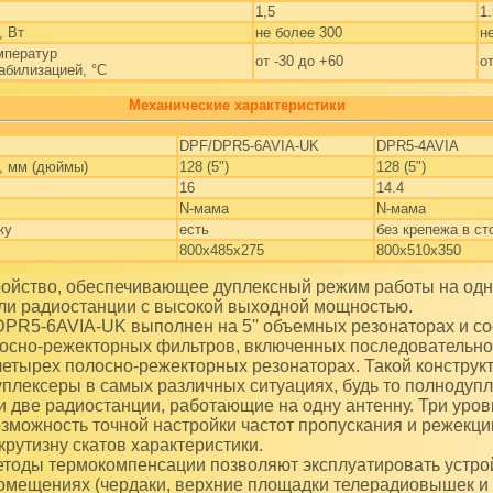
1,5
1.
, Вт
не более 300
н
мператур
от -30 до +60
о
абилизацией, °С
Механические характеристики
DPF/DPR5-6AVIA-UK
DPR5-4AVIA
, мм (дюймы)
128 (5")
128 (5")
16
14.4
N-мама
N-мама
ку
есть
без крепежа в ст
800x485x275
800х510х350
ли радиостанции с высокой выходной мощностью.
PR5-6AVIA-UK выполнен на 5'' объемных резонаторах и со
осно-режекторных фильтров, включенных последовательно,
етырех полосно-режекторных резонаторах. Такой конструк
уплексеры в самых различных ситуациях, будь то полнодуп
и две радиостанции, работающие на одну антенну. Три уров
зможность точной настройки частот пропускания и режекции
крутизну скатов характеристики.
оды термокомпенсации позволяют эксплуатировать устрой
мещениях (чердаки, верхние площадки телерадиовышек и т.