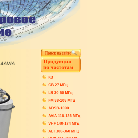
-4AVIA
КВ
СB 27 МГц
LB 30-50 МГц
FM 88-108 МГц
ADSB-1090
AVIA 118-136 МГц
VHF 140-174 МГц
ALT 300-360 МГц