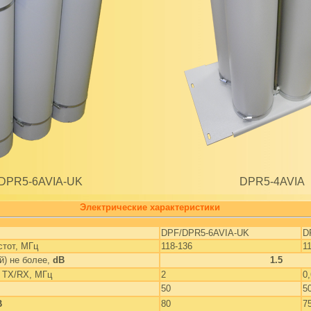
DPR5-6AVIA-UK
DPR5-4AVIA
Электрические характеристики
DPF/DPR5-6AVIA-UK
D
стот, МГц
118-136
1
й) не более,
dB
1.5
 TX/RX, МГц
2
0,
50
5
B
80
7