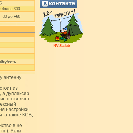
5
е более 300
т -30 до +60
NVIS.club
ойку/есть
стоит из
 а дуплексер
тив позволяет
лексный
ня настройки
, а также КСВ,
ство в не
п.). Узлы