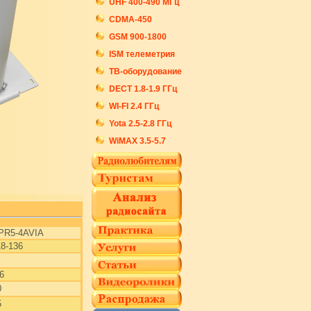
UHF 400-490 МГц
CDMA-450
GSM 900-1800
ISM телеметрия
ТВ-оборудование
DECT 1.8-1.9 ГГц
WI-FI 2.4 ГГц
Yota 2.5-2.8 ГГц
WiMAX 3.5-5.7
PR5-4AVIA
18-136
6
0
5