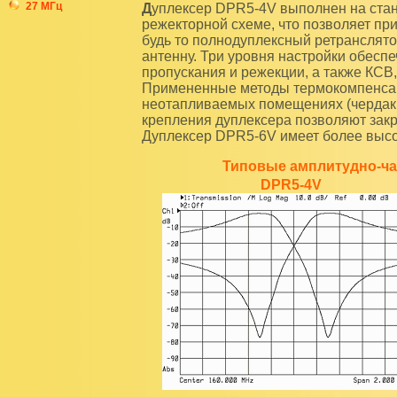
27 МГц
Дуплексер DPR5-4V выполнен на стандартных 5'' объемных резонаторах по полосно-
режекторной схеме, что позволяет пр
будь то полнодуплексный ретранслято
антенну. Три уровня настройки обесп
пропускания и режекции, а также КСВ,
Примененные методы термокомпенсац
неотапливаемых помещениях (чердаки,
крепления дуплексера позволяют закре
Дуплексер DPR5-6V имеет более высо
Типовые амплитудно-ча
DPR5-4V