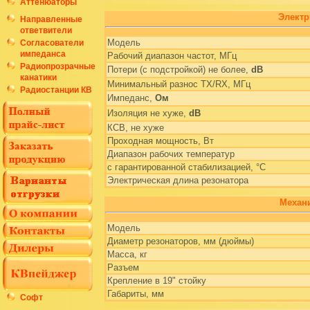
Аттенюаторы
Электр
Направленные
ответвители
Модель
Согласователи
импеданса
Рабочий диапазон частот, МГц
Радиопрозрачные
Потери (с подстройкой) не более,
dB
канатики
Минимальный разнос TX/RX, МГц
Радиостанции КВ
Импеданс,
Ом
Изоляция не хуже,
dB
КСВ, не хуже
Проходная мощность, Вт
Диапазон рабочих температур
с гарантированной стабилизацией, °С
Электрическая длина резонатора
Механи
Модель
Диаметр резонаторов, мм (дюймы)
Масса, кг
Разъем
Крепление в 19" стойку
Габариты, мм
Софт