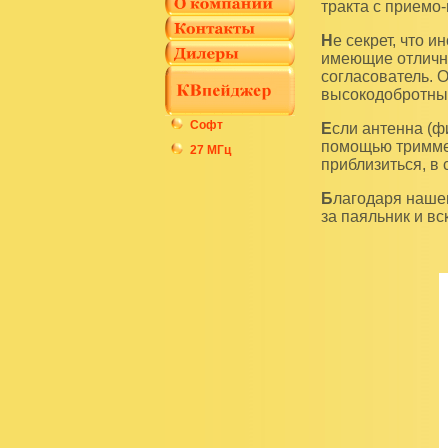
тракта с приемо
Не секрет, что иногда нет возможности тщательно согласовать антенну или радиостанцию,
имеющие отличны
согласователь. 
высокодобротны
Софт
Если антенна (фидер) или передатчик имеют импеданс, находящийся в серой зоне, то с
помощью триммер
27 МГц
приблизиться, в
Благодаря нашему MC-2V вам не понадобиться лезть зимой на антенную мачту или браться
за паяльник и в