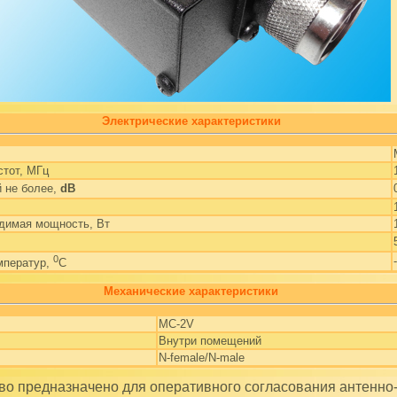
Электрические характеристики
стот, МГц
й не более,
dB
димая мощность, Вт
0
мператур,
C
Механические характеристики
MC-2V
Внутри помещений
N-female/N-male