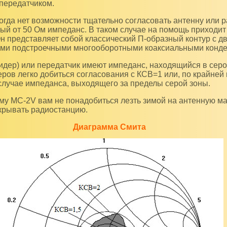
-передатчиком.
й от 50 Ом импеданс. В таком случае на помощь приходит
Он представляет собой классический П-образный контур с д
ми подстроечными многооборотными коаксиальными конде
ов легко добиться согласования с КСВ=1 или, по крайней 
 случае импеданса, выходящего за пределы серой зоны.
скрывать радиостанцию.
Диаграмма Смита