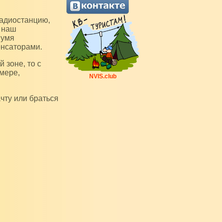
 наш
вумя
нсаторами.
мере,
NVIS.club