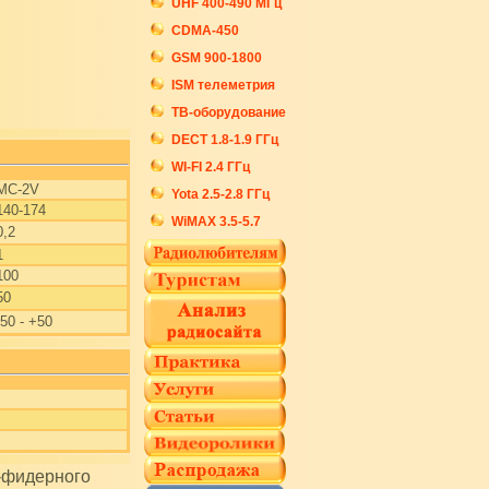
UHF 400-490 МГц
CDMA-450
GSM 900-1800
ISM телеметрия
ТВ-оборудование
DECT 1.8-1.9 ГГц
WI-FI 2.4 ГГц
MC-2V
Yota 2.5-2.8 ГГц
140-174
WiMAX 3.5-5.7
0,2
1
100
50
-50 - +50