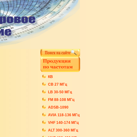
КВ
СB 27 МГц
LB 30-50 МГц
FM 88-108 МГц
ADSB-1090
AVIA 118-136 МГц
VHF 140-174 МГц
ALT 300-360 МГц