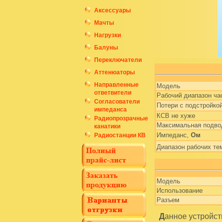
Аксессуары
Мачты
Нагрузки
Балуны
Переключатели
Аттенюаторы
Направленные
Модель
ответвители
Рабочий диапазон ча
Согласователи
Потери с подстройко
импеданса
КСВ не хуже
Радиопрозрачные
Максимальная подво
канатики
Импеданс,
Ом
Радиостанции КВ
Диапазон рабочих те
Модель
Использование
Разъем
Данное устройство предназначено для оперативного согласования антенно-фидерного