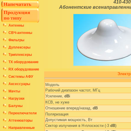
410-430
Абонентские всенаправленны
Антенны
СВЧ-антенны
Фильтры
Дуплексеры
Триплексеры
ТХ оборудование
RX оборудование
Электр
Системы АФУ
Аксессуары
Модель
Рабочий диапазон частот, МГц
Мачты
Усиление,
dB
i
Нагрузки
КСВ, не хуже
Балуны
Отношение вперед/назад,
dB
Переключатели
Поляризация
Допустимая мощность, Вт
Аттенюаторы
Сектор излучения в H-плоскости (-3
dB
)
Направленные