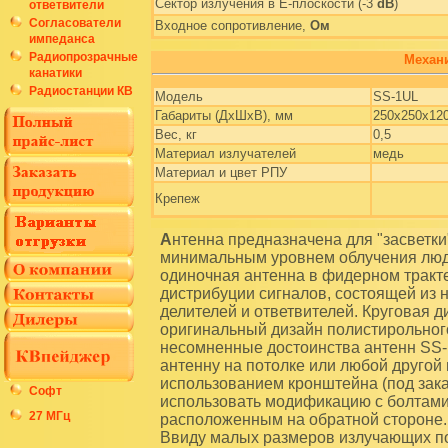
Сектор излучения в E-плоскости (-3
dB
)
ответвители
Согласователи
Входное сопротивление,
Ом
импеданса
Радиопрозрачные
Механи
канатики
Радиостанции КВ
Модель
SS-1UL
Габариты (ДхШхВ), мм
250х250х12
Вес, кг
0,5
Материал излучателей
медь
Материал и цвет РПУ
Крепеж
Антенна предназначена для "засветки" радиосигналом небольших помещений с
минимальным уровнем облучения люде
одиночная антенна в фидерном тракте
дистрибуции сигналов, состоящей из
делителей и ответвителей. Круговая 
оригинальный дизайн полистирольного
несомненные достоинства антенн SS-
антенну на потолке или любой другой
использованием кронштейна (под зака
Софт
использовать модификацию с болтам
27 МГц
расположенным на обратной стороне.
Ввиду малых размеров излучающих по