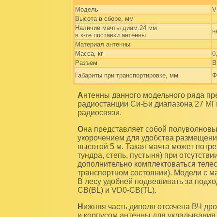
Модель
V
Высота в сборе, мм
Наличие мачты диам.24 мм
н
в к-те поставки антенны
Материал антенны
Масса, кг
0
Разъем
B
Габариты при транспортировке, мм
Ф
Антенны данного модельного ряда предназначены для работы в составе портативной
радиостанции Си-Би диапазона 27 МГ
радиосвязи.
Она представляет собой полуволновый вертикальный диполь с небольшим электрическим
укорочением для удобства размещения
высотой 5 м. Такая мачта может потре
тундра, степь, пустыня) при отсутств
дополнительно комплектоваться телеск
транспортном состоянии). Модели с 
В лесу удобней подвешивать за подхо
CB(BL) и VD0-CB(TL).
Нижняя часть диполя отсечена ВЧ дросселем от фидера снижения. Каркас дросселя служит
и корпусом антенны для укладывания