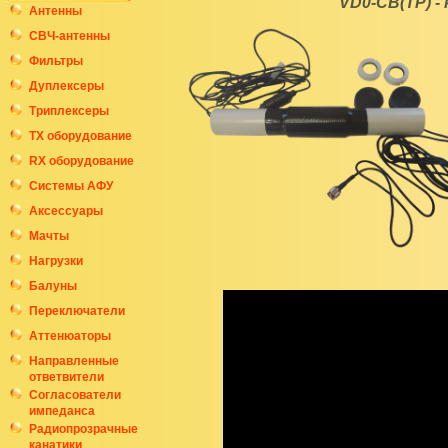
VD0-CB(TP) -
Антенны
СВЧ-антенны
Фильтры
Дуплексеры
Триплексеры
ТХ оборудование
RX оборудование
Системы АФУ
Аксессуары
Мачты
Нагрузки
Балуны
Переключатели
Аттенюаторы
Направленные
ответвители
Согласователи
импеданса
Радиопрозрачные
канатики