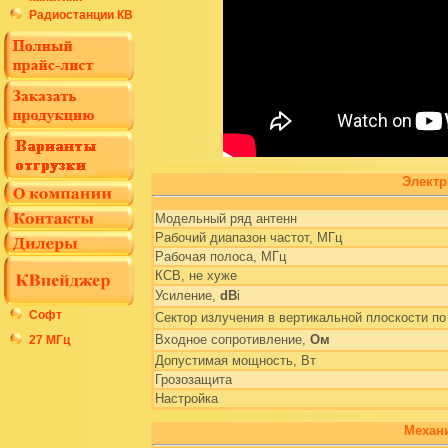
Радиостанции КВ
Электр
Модельный ряд антенн
Рабочий диапазон частот, МГц
Рабочая полоса, МГц
КСВ, не хуже
Усиление,
dB
i
Софт
Сектор излучения в вертикальной плоскости по
Входное сопротивление,
Ом
27 МГц
Допустимая мощность, Вт
Грозозащита
Настройка
Механи