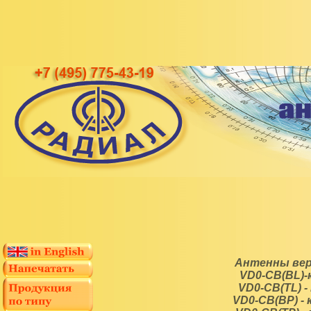
Антенны вер
VD0-CB(BL)-
VD0-CB(TL) 
VD0-CB(BP) -