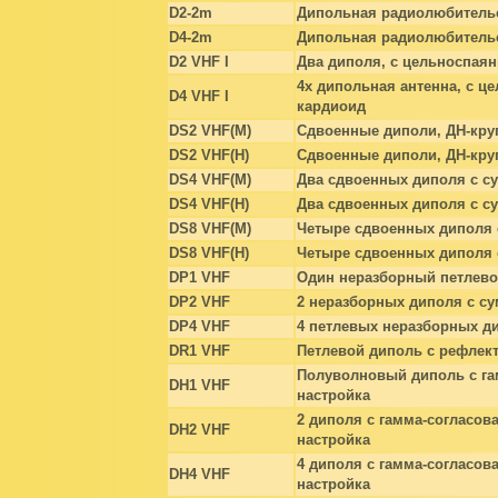
D2-2m
Дипольная радиолюбительс
D4-2m
Дипольная радиолюбительс
D2 VHF I
Два диполя, с цельноспая
4х дипольная антенна, с 
D4 VHF I
кардиоид
DS2 VHF(М)
Сдвоенные диполи, ДН-кру
DS2 VHF(H)
Сдвоенные диполи, ДН-кру
DS4 VHF(M)
Два сдвоенных диполя с с
DS4 VHF(H)
Два сдвоенных диполя с с
DS8 VHF(M)
Четыре сдвоенных диполя 
DS8 VHF(H)
Четыре сдвоенных диполя 
DP1 VHF
Один неразборный петлево
DP2 VHF
2 неразборных диполя с с
DP4 VHF
4 петлевых неразборных д
DR1 VHF
Петлевой диполь с рефлек
Полуволновый диполь с га
DH1 VHF
настройка
2 диполя с гамма-согласов
DH2 VHF
настройка
4 диполя с гамма-согласов
DH4 VHF
настройка