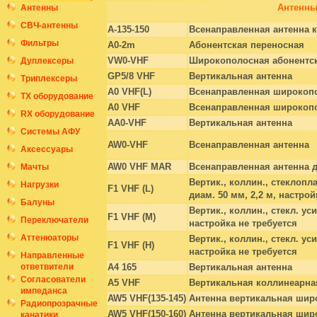
Антенны
Антенны
СВЧ-антенны
A-135-150
Всенаправленная антенна к
Фильтры
A0-2m
Абонентская переносная
VW0-VHF
Широкополосная абонентск
Дуплексеры
GP5/8 VHF
Вертикальная антенна
Триплексеры
A0 VHF(L)
Всенаправленная широкопо
ТХ оборудование
A0 VHF
Всенаправленная широкопо
RX оборудование
AA0-VHF
Вертикальная антенна
Системы АФУ
AW0-VHF
Всенаправленная антенна
Аксессуары
AW0 VHF MAR
Всенаправленная антенна д
Мачты
Вертик., коллин., стеклоп
Нагрузки
F1 VHF (L)
диам. 50 мм, 2,2 м, настрой
Балуны
Вертик., коллин., стекл. ус
F1 VHF (M)
Переключатели
настройка не требуется
Аттенюаторы
Вертик., коллин., стекл. ус
F1 VHF (H)
настройка не требуется
Направленные
ответвители
A4 165
Вертикальная антенна
Согласователи
A5 VHF
Вертикальная коллинеарная
импеданса
AW5 VHF(135-145)
Антенна вертикальная шир
Радиопрозрачные
AW5 VHF(150-160)
Антенна вертикальная шир
канатики