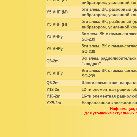
вибратором, усиленной кон
5ти элем. ВК, разборный (д
Y5 VHF (M)
вибратором, усиленной кон
5ти элем. ВК, разборный (д
Y5 VHF (H)
вибратором, усиленной кон
3х элем. ВК с гамма-соглас
Y3 VHFy
SO-239
5ти элем. ВК с гамма-согла
Y5 VHFy
SO-239
3-х элем. радиолюбительск
Q3-2m
"квадрат"
9ти элем. ВК с гамма-согла
Y9 VHFy
SO-239
Q6-2m
Шести-элементная направле
Y12-2m
12-ти элементная радиолю
Y16-2m
16-ти элементная радиолю
YX5-2m
Направленная кросс-пол ан
Информация, п
Для уточнения актуальных 