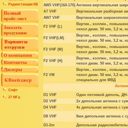
Радиостанции КВ
AW5 VHF(160-170)
Антенна вертикальная шир
A7 VHF
Вертикальная разборная а
AW7 VHF
Вертикальная широкополо
Вертик., коллин., повышен
F2 VHF (L)
чехол диам. 50 мм, 3,2 м, 
Вертик., коллин., повышен
F2 VHF(LM)
чехол диам. 50 мм, 3,2 м, 
Вертик., коллин., повышен
F2 VHF (M)
чехол диам. 50 мм, 3,2 м, 
Вертик., коллин., повышен
F2 VHF (H)
чехол диам. 50 мм, 3,2 м, 
Вертик., коллин., повышен
F2 VM
чехол диам. 50 мм, 3,2 м, н
специально для МВД
Антен
Софт
D1 VHF
Один петлевой диполь, ДН
27 МГц
D2 VHF
2х дипольная антенна с су
D4 VHF
4х дипольная антенна с су
D8 VHF
8ми дипольная антенна с 
D1-2m
Дипольная радиолюбительс