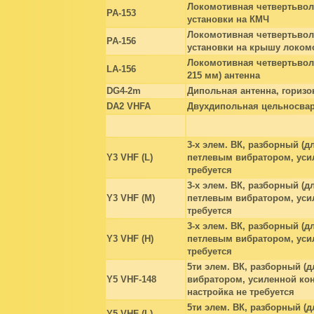
Локомотивная четвертьвол
PA-153
установки на КМЧ
Локомотивная четвертьвол
PA-156
установки на крышу локом
Локомотивная четвертьвол
LA-156
215 мм) антенна
DG4-2m
Дипольная антенна, горизо
DA2 VHFA
Двухдипольная цельносвар
3-х элем. ВК, разборный (д
Y3 VHF (L)
петлевым вибратором, усил
требуется
3-х элем. ВК, разборный (д
Y3 VHF (M)
петлевым вибратором, усил
требуется
3-х элем. ВК, разборный (д
Y3 VHF (H)
петлевым вибратором, усил
требуется
5ти элем. ВК, разборный (д
Y5 VHF-148
вибратором, усиленной кон
настройка не требуется
5ти элем. ВК, разборный (д
Y5 VHF (L)